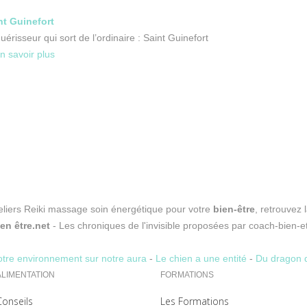
t Guinefort
uérisseur qui sort de l’ordinaire : Saint Guinefort
n savoir plus
eliers Reiki massage soin énergétique pour votre
bien-être
, retrouvez 
en être.net
- Les chroniques de l'invisible proposées par coach-bien-et
notre environnement sur notre aura
-
Le chien a une entité
-
Du dragon d
ALIMENTATION
FORMATIONS
Conseils
Les Formations