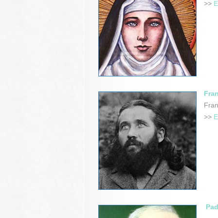
>>
E
Fran
Fran
>>
E
Pad