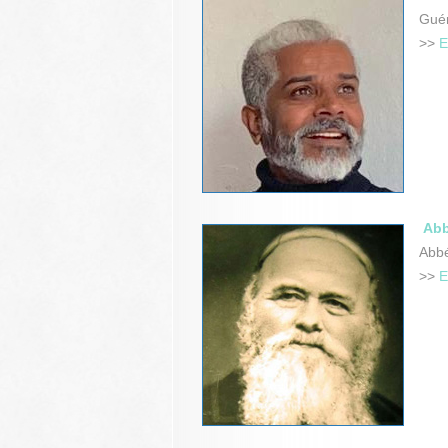
Guér
>>
E
Abb
Abbé
>>
E