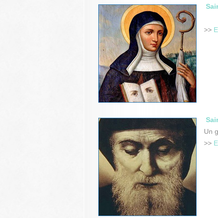
Sai
>>
E
Sai
Un g
>>
E