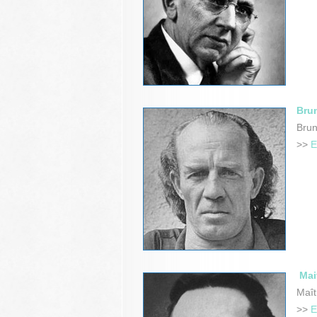
Bru
Brun
>>
E
Mait
Maît
>>
E