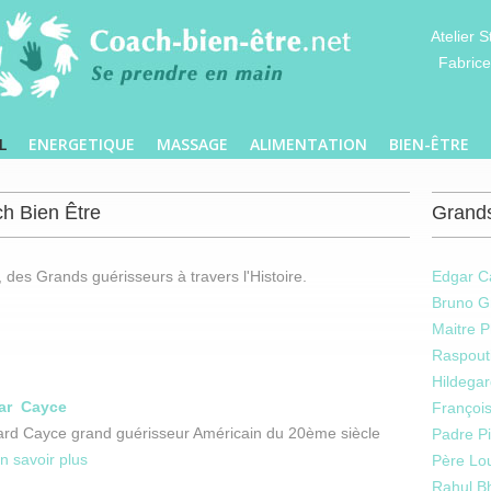
Atelier 
Fabrice
L
ENERGETIQUE
MASSAGE
ALIMENTATION
BIEN-ÊTRE
h Bien Être
Grands
, des Grands guérisseurs à travers l'Histoire.
Edgar C
Bruno G
Maitre P
Raspout
Hildega
ar Cayce
François
rd Cayce grand guérisseur Américain du 20ème siècle
Padre P
n savoir plus
Père Lou
Rahul Bh