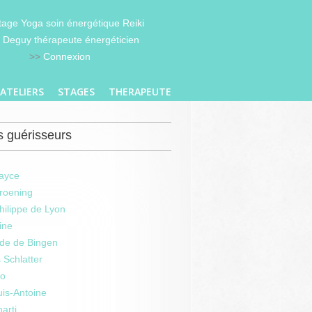
Stage Yoga soin énergétique Reiki
 Deguy thérapeute énergéticien
>>
Connexion
ATELIERS
STAGES
THERAPEUTE
 guérisseurs
ayce
roening
hilippe de Lyon
ine
rde de Bingen
 Schlatter
io
is-Antoine
arti