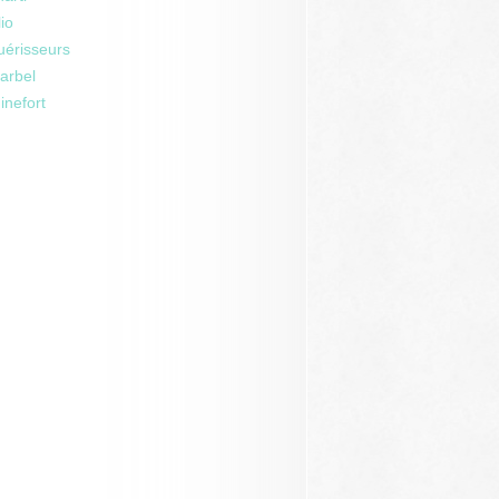
io
uérisseurs
arbel
inefort