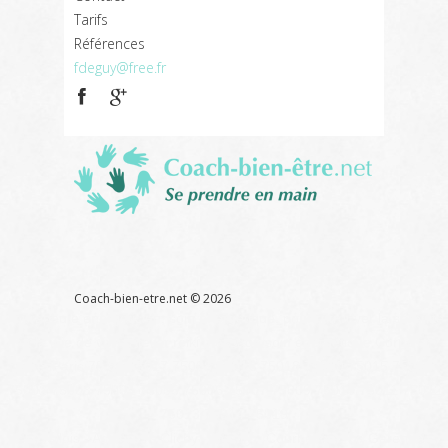
Tarifs
Références
fdeguy@free.fr
Coach
bien
être
Références
Liens
Contact
Glossaire
Coach-bien-etre.net ©
2026
Thérapeute énergéticien, soin énergétique, pour retrouver la sérénité
et la joie de vivre Atelier reiki massage soin énergétique
Corps et
ames
Paris 75 92 75017 75008 75016 75018 75020 75015 75001
75002 75003 75004 75005 75006 75007 75009 75010 75011 75012
75013 75014 75019
Levallois - Asnières - Clichy - Neuilly - Courbevoie -La Garenne