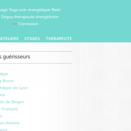
Stage Yoga soin énergétique Reiki
 Deguy thérapeute énergéticien
>>
Connexion
ATELIERS
STAGES
THERAPEUTE
 guérisseurs
dgar
g Bruno
hilippe de Lyon
ine
rde de Bingen
r François
io
is-Antoine
ahul