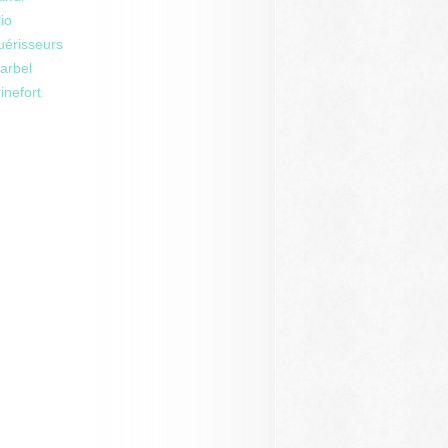
io
uérisseurs
arbel
inefort