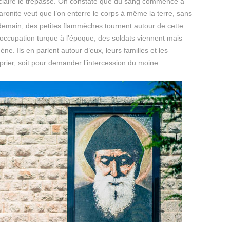
éclaire le trépassé. On constate que du sang commence à
maronite veut que l’on enterre le corps à même la terre, sans
lendemain, des petites flammèches tournent autour de cette
occupation turque à l’époque, des soldats viennent mais
ne. Ils en parlent autour d’eux, leurs familles et les
prier, soit pour demander l’intercession du moine.