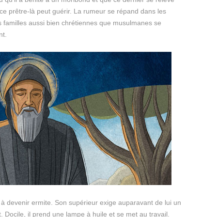
: ce prêtre-là peut guérir. La rumeur se répand dans les
es familles aussi bien chrétiennes que musulmanes se
nt.
 à devenir ermite. Son supérieur exige auparavant de lui un
. Docile, il prend une lampe à huile et se met au travail.