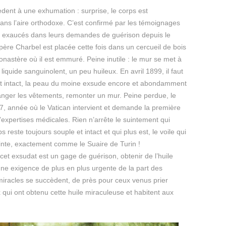
èdent à une exhumation : surprise, le corps est
dans l’aire orthodoxe. C’est confirmé par les témoignages
été exaucés dans leurs demandes de guérison depuis le
père Charbel est placée cette fois dans un cercueil de bois
nastère où il est emmuré. Peine inutile : le mur se met à
 liquide sanguinolent, un peu huileux. En avril 1899, il faut
 est intact, la peau du moine exsude encore et abondamment
anger les vêtements, remonter un mur. Peine perdue, le
7, année où le Vatican intervient et demande la première
xpertises médicales. Rien n’arrête le suintement qui
reste toujours souple et intact et qui plus est, le voile qui
inte, exactement comme le Suaire de Turin !
cet exsudat est un gage de guérison, obtenir de l’huile
 une exigence de plus en plus urgente de la part des
s miracles se succèdent, de près pour ceux venus prier
qui ont obtenu cette huile miraculeuse et habitent aux