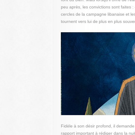
peu après, les convictions sont faites 
cercles de la campagne libanaise et l
tournent vers lui de plus en plus souve
Fidèle à son désir profond, il demande
rapport important à rédiger dans la nuit