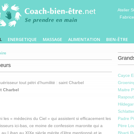
Atelier 
Fabrice
L
ENERGETIQUE
MASSAGE
ALIMENTATION
BIEN-ÊTRE
oire
Grands
seurs
Cayce E
uérisseur tout pétri d‘humilité : saint Charbel
Groenin
t Charbel
Maitre P
Raspout
Hildega
Schlatte
i les « médecins du Ciel » qui assistent si efficacement les
Padre P
isseurs ici-bas, ce moine de confession maronite qui a
Père Lou
 au Liban au XIXe siècle mérite d’être mentionné et je
Bharti R