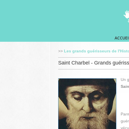
ACCUEI
>>
Les grands guérisseurs de l'Hist
Saint Charbel - Grands guéris
Un g
Sain
Parm
guér
vécu