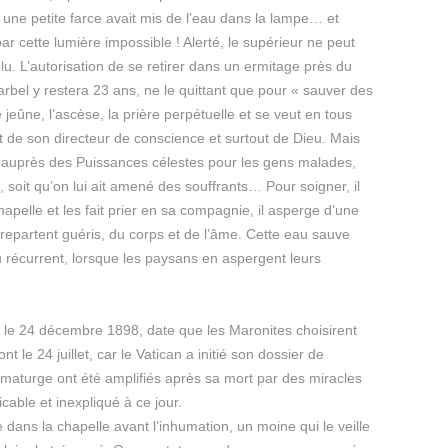
 une petite farce avait mis de l’eau dans la lampe… et
par cette lumière impossible ! Alerté, le supérieur ne peut
lu. L’autorisation de se retirer dans un ermitage près du
bel y restera 23 ans, ne le quittant que pour « sauver des
 jeûne, l’ascèse, la prière perpétuelle et se veut en tous
t de son directeur de conscience et surtout de Dieu. Mais
ède auprès des Puissances célestes pour les gens malades,
, soit qu’on lui ait amené des souffrants… Pour soigner, il
hapelle et les fait prier en sa compagnie, il asperge d’une
repartent guéris, du corps et de l’âme. Cette eau sauve
u récurrent, lorsque les paysans en aspergent leurs
se le 24 décembre 1898, date que les Maronites choisirent
ont le 24 juillet, car le Vatican a initié son dossier de
umaturge ont été amplifiés après sa mort par des miracles
able et inexpliqué à ce jour.
dans la chapelle avant l’inhumation, un moine qui le veille