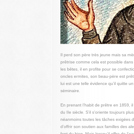
Il perd son père très jeune mais sa m
prêtrise comme cela est possible dans l
les bêtes, il en profite pour se confect
oncles ermites, son beau-père est prêtre
lui est une telle évidence qu’il quitte 
séminaire.
En prenant l’habit de prêtre en 1859, il
du IIe siècle. S’il s’oriente toujours pl
néanmoins toutes les tâches exigées d
d’offrir son soutien aux familles des a
font du bien. Mais lorsqu’il offre de l’