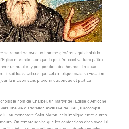
ère se remariera avec un homme généreux qui choisit la
’Eglise maronite. Lorsque le petit Youssef va faire paître
ionner un autel et y prie pendant des heures. Il a deux
, il sait les sacrifices que cela implique mais sa vocation
un jour la maison sans prévenir quiconque et part au
 choisit le nom de Charbel, un martyr de l'Église d'Antioche
us vers une vie d’adoration exclusive de Dieu, il accomplit
e lui au monastère Saint Maron: cela implique entre autres
lentours. On remarque vite que les confessions dites avec lui
eau qu’il a bénite à un moribond et que ce dernier se relève