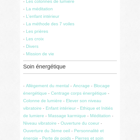
-
Les colonnes de lumière
-
La méditation
-
L'enfant intérieur
-
La méthode des 7 voiles
-
Les prières
-
Les croix
-
Divers
-
Mission de vie
Soin énergétique
-
Allègement du mental
-
Ancrage
-
Blocage
énergétique
-
Centrage corps énergétique
-
Colonne de lumière
-
Elever son niveau
vibratoire
-
Enfant intérieur
-
Ethique et Initiés
de lumiere
-
Massage karmique
-
Méditation
-
Niveau vibratoire
-
Ouverture du coeur
-
Ouverture du 3ème oeil
-
Personnalité et
énergie
-
Perte de poids
-
Pierres et soin