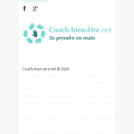
Coach
bien
être
Références
Liens
Contact
Glossaire
Coach-bien-etre.net ©
2026
Thérapeute énergéticien, soin énergétique, pour
retrouver la sérénité et la joie de vivre Atelier soin
énergétique massage reiki Paris 75 92 75017
75008 75016 75018 75020 75015 75001 75002
75003 75004 75005 75006 75007 75009 75010
75011 75012 75013 75014 75019
Levallois - Asnières - Clichy - Neuilly - Courbevoie
-La Garenne Colombes - Bois Colombes -
Colombes - Bécon les Bruyères - St Denis -