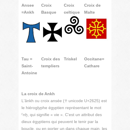
Ansee
Croix
Croix
Croix de
=Ankh
Basque
celtique
Malte
Tau =
Croix des
Triskel
Occitane=
Saint-
templiers
Cathare
Antoine
La croix de Ankh
L'ânkh ou croix ansée (☥ unicode U+2625) est
le hiéroglyphe égyptien représentant le mot
ˁnḫ, qui signifie « vie ». C'est un attribut des
dieux égyptiens qui peuvent le tenir par la
boucle, ou en porter un dans chaque main, les