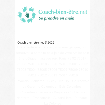
Coach
bien
être
Références
Liens
Contact
Glossaire
Coach-bien-etre.net ©
2026
Thérapeute énergéticien, soin énergétique, pour
retrouver la sérénité et la joie de vivre Atelier soin
énergétique massage reiki Paris 75 92 75017
75008 75016 75018 75020 75015 75001 75002
75003 75004 75005 75006 75007 75009 75010
75011 75012 75013 75014 75019
Levallois - Asnières - Clichy - Neuilly - Courbevoie
-La Garenne Colombes - Bois Colombes -
Colombes - Bécon les Bruyères - St Denis -
Nanterre - Franconville - Aubervilliers - Puteaux -
La Défense