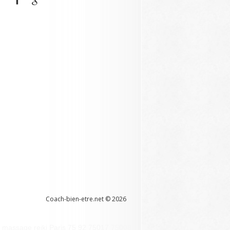
Coach-bien-etre.net ©
2026
que massage reiki Paris 75 92 75017 75008