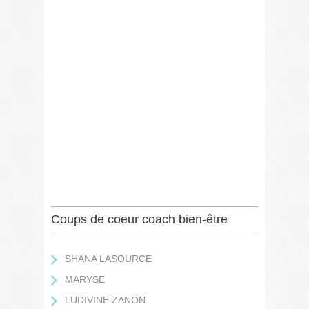
:
07
82
02
23
89
Site
:
https://lu
Coups de coeur coach bien-être
SHANA LASOURCE
MARYSE
LUDIVINE ZANON