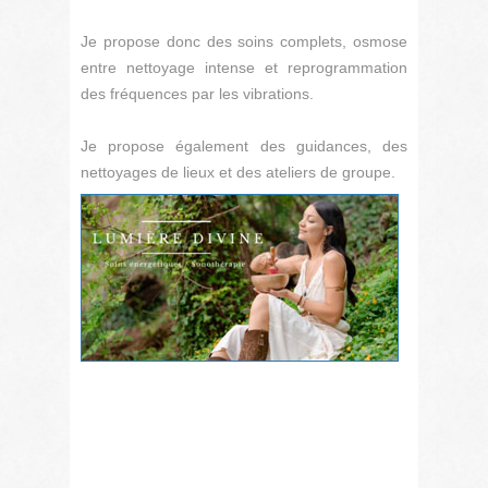
Je propose donc des soins complets, osmose
entre nettoyage intense et reprogrammation
des fréquences par les vibrations.
Je propose également des guidances, des
nettoyages de lieux et des ateliers de groupe.
POUR
CONT
LUDIV
ZANO
Email
:
z.ludivine
Tel