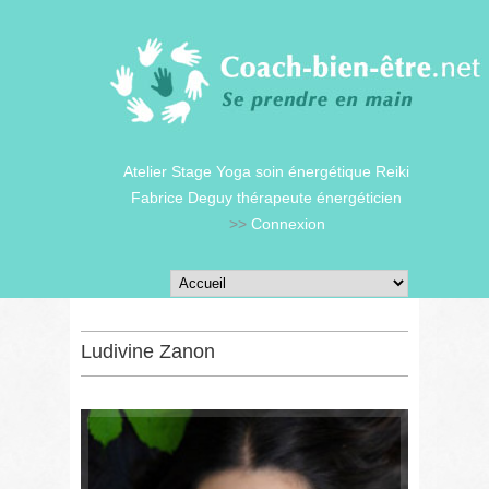
Atelier Stage Yoga soin énergétique Reiki
Fabrice Deguy thérapeute énergéticien
>>
Connexion
Ludivine Zanon