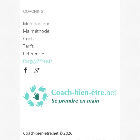
COACHING
Mon parcours
Ma méthode
Contact
Tarifs
Références
fdeguy@free.fr
Coach
bien
être
Références
Liens
Contact
Glossaire
Coach-bien-etre.net ©
2026
Thérapeute énergéticien, soin énergétique, pour