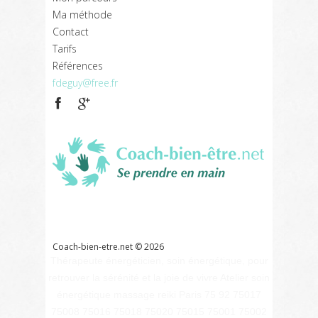
Ma méthode
Contact
Tarifs
Références
fdeguy@free.fr
Coach
bien
être
Références
Liens
Contact
Glossaire
Coach-bien-etre.net ©
2026
Thérapeute énergéticien, soin énergétique, pour
retrouver la sérénité et la joie de vivre Atelier soin
énergétique massage reiki Paris 75 92 75017
75008 75016 75018 75020 75015 75001 75002