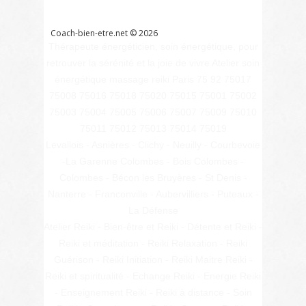
Glossaire
Coach-bien-etre.net ©
2026
Thérapeute énergéticien, soin énergétique, pour
retrouver la sérénité et la joie de vivre Atelier soin
énergétique massage reiki Paris 75 92 75017
75008 75016 75018 75020 75015 75001 75002
75003 75004 75005 75006 75007 75009 75010
75011 75012 75013 75014 75019
Levallois - Asnières - Clichy - Neuilly - Courbevoie
-La Garenne Colombes - Bois Colombes -
Colombes - Bécon les Bruyères - St Denis -
Nanterre - Franconville - Aubervilliers - Puteaux -
La Défense
Atelier Reiki - Bien-être et Reiki - Détente et Reiki -
Reiki et méditation - Reiki Relaxation - Reiki
Guérison - Reiki Initiation - Reiki Maitre Reiki -
Reiki et spiritualité - Echange Reiki - Energie Reiki
- Enseignement Reiki - Reiki à distance - Soin