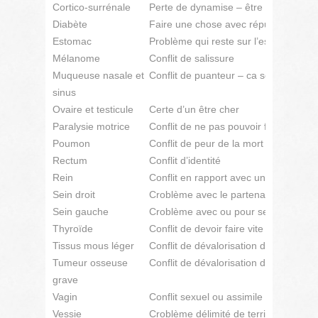
Cortico-surrénale
Perte de dynamise – être sans force
Diabète
Faire une chose avec répugnance à 
Estomac
Problème qui reste sur l’estomac
Mélanome
Conflit de salissure
Muqueuse nasale et
Conflit de puanteur – ca sent mauvai
sinus
Ovaire et testicule
Certe d’un être cher
Paralysie motrice
Conflit de ne pas pouvoir faire, aider, 
Poumon
Conflit de peur de la mort
Rectum
Conflit d’identité
Rein
Conflit en rapport avec un liquide, eau
Sein droit
Croblème avec le partenaire
Sein gauche
Croblème avec ou pour ses enfants
Thyroïde
Conflit de devoir faire vite
Tissus mous léger
Conflit de dévalorisation de soi
Tumeur osseuse
Conflit de dévalorisation de soi
grave
Vagin
Conflit sexuel ou assimile
Vessie
Croblème délimité de territoire