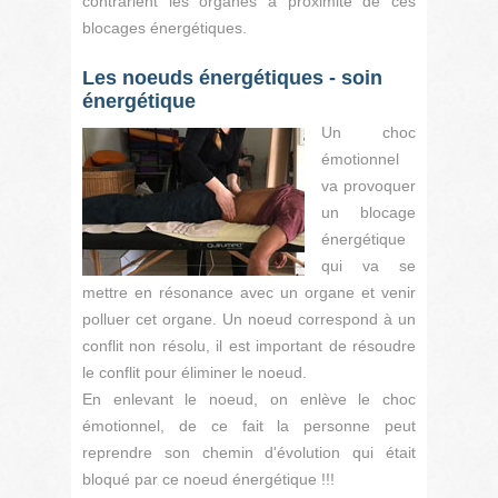
contrarient les organes à proximité de ces
blocages énergétiques.
Les noeuds énergétiques - soin
énergétique
Un choc
émotionnel
va provoquer
un blocage
énergétique
qui va se
mettre en résonance avec un organe et venir
polluer cet organe. Un noeud correspond à un
conflit non résolu, il est important de résoudre
le conflit pour éliminer le noeud.
En enlevant le noeud, on enlève le choc
émotionnel, de ce fait la personne peut
reprendre son chemin d'évolution qui était
bloqué par ce noeud énergétique !!!