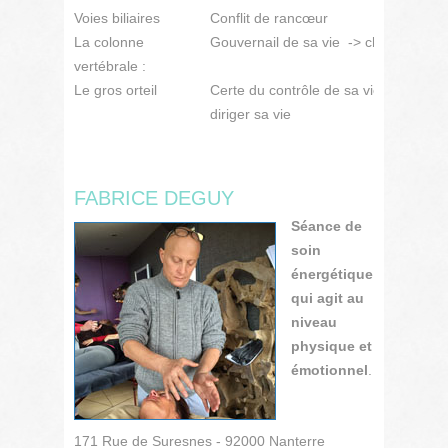
Voies biliaires
Conflit de rancœur
La colonne
Gouvernail de sa vie -> choix à faire 
vertébrale :
Le gros orteil
Certe du contrôle de sa vie – on n’a p
diriger sa vie
FABRICE DEGUY
Séance de
soin
énergétique
qui agit au
niveau
physique et
émotionnel
.
171 Rue de Suresnes - 92000 Nanterre