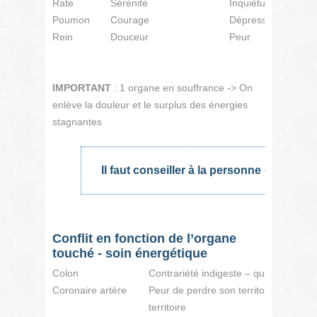
Rate
Sérénité
Inquiétude
Poumon
Courage
Dépression
Rein
Douceur
Peur
IMPORTANT
: 1 organe en souffrance -> On
enlève la douleur et le surplus des énergies
stagnantes
Il faut conseiller à la personne de faire 
Conflit en fonction de l’organe
touché - soin énergétique
Colon
Contrariété indigeste – qui a du mal à
Coronaire artère
Peur de perdre son territoire ou une 
territoire