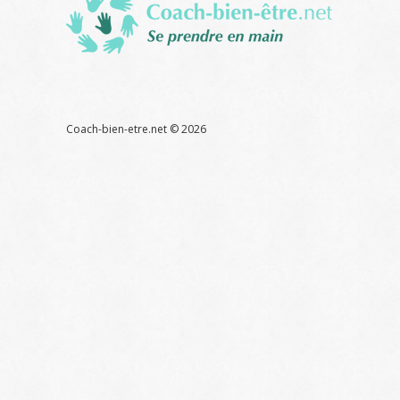
Coach
bien
être
Références
Liens
Contact
Glossaire
Coach-bien-etre.net ©
2026
Thérapeute énergéticien, soin énergétique, pour retrouver la sérénité
et la joie de vivre Atelier reiki massage soin énergétique
Corps et
ames
Paris 75 92 75017 75008 75016 75018 75020 75015 75001
75002 75003 75004 75005 75006 75007 75009 75010 75011 75012
75013 75014 75019
Levallois - Asnières - Clichy - Neuilly - Courbevoie -La Garenne
Colombes - Bois Colombes - Colombes - Bécon les Bruyères - St
Denis - Nanterre - Franconville - Aubervilliers - Puteaux - La Défense
Atelier Reiki - Bien-être et Reiki - Détente et Reiki - Reiki et méditation
- Reiki Relaxation - Reiki Guérison - Reiki Initiation - Reiki Maitre Reiki
- Reiki et spiritualité - Echange Reiki - Energie Reiki - Enseignement
Reiki - Reiki distance - Soin Reiki - Conscience et Reiki - Stress et