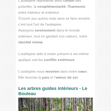
L’aubépine représente ainsi
l'union
des
polarités, la
complémentarité
,
l'harmonie
entre intérieur et extérieur.
S'ouvrir aux autres mais sans se faire envahir,
c'est tout l'art de l'aubépine.
Avançons
sereinement
dans le monde
extérieur, tout en gardant nos valeurs, notre
identité intime
.
L’aubépine aide à rester présent à soi-même
quelque soit les
conflits extérieurs
.
L'aubépine nous
recentre
dans notre
cœur
.
Elle favorise la
paix
et l'
amour de soi
.
Les arbres guides intérieurs - Le
Bouleau