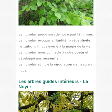
Le noisetier prend soin de notre part
féminine
.
Le noisetier évoque la
fluidité
, la
réceptivité
,
l'intuition
. Il nous éveille à la
magie
de la vie.
Le noisetier nous connecte à notre
coeur
et
développe nos
ressentis
.
Le noisetier stimule la
circulation de l’eau
en
nous.
Les arbres guides intérieurs - Le
Noyer