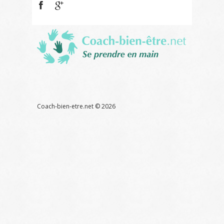
Coach
bien
être
Références
Liens
Contact
Glossaire
Coach-bien-etre.net ©
2026
Thérapeute énergéticien, soin énergétique, pour retrouver la sérénité
et la joie de vivre Atelier reiki massage soin énergétique
Corps et
ames
Paris 75 92 75017 75008 75016 75018 75020 75015 75001
75002 75003 75004 75005 75006 75007 75009 75010 75011 75012
75013 75014 75019
Levallois - Asnières - Clichy - Neuilly - Courbevoie -La Garenne
Colombes - Bois Colombes - Colombes - Bécon les Bruyères - St
Denis - Nanterre - Franconville - Aubervilliers - Puteaux - La Défense
Atelier Reiki - Bien-être et Reiki - Détente et Reiki - Reiki et méditation